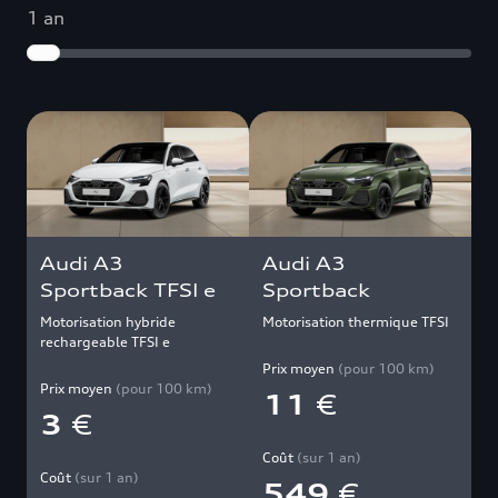
1 an
Audi A3
Audi A3
Sportback TFSI e
Sportback
Motorisation hybride
Motorisation thermique TFSI
rechargeable TFSI e
Prix moyen
(pour
100
km)
Prix moyen
(pour
100
km)
11
€
3
€
Coût
(sur
1 an
)
Coût
(sur
1 an
)
549
€