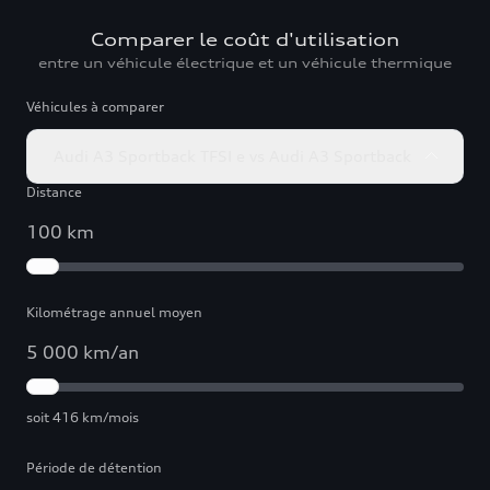
Comparer le coût d'utilisation
entre un véhicule électrique et un véhicule thermique
Véhicules à comparer
Audi A3 Sportback TFSI e vs Audi A3 Sportback
Distance
100
km
Kilométrage annuel moyen
5 000 km/an
soit 416 km/mois
Période de détention